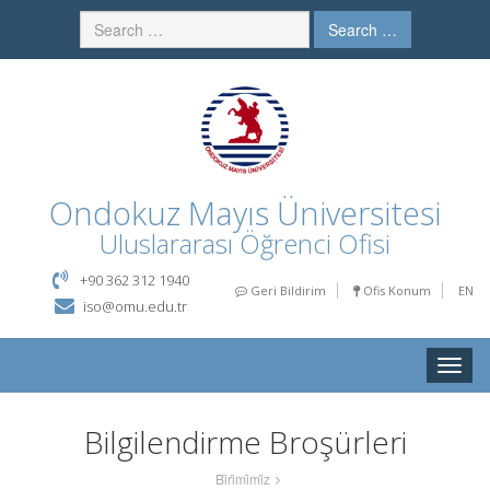
Search …
Ondokuz Mayıs Üniversitesi
Uluslararası Öğrenci Ofisi
+90 362 312 1940
Geri Bildirim
Ofis Konum
EN
iso@omu.edu.tr
Toggle
naviga
Bilgilendirme Broşürleri
Bi̇ri̇mi̇mi̇z